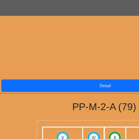
Detail
PP-M-2-A (79)
V
IV
II