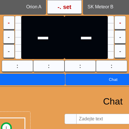
-
. set
Orion A
SK Meteor B
-
-
-
-
-
-
-
-
:
:
:
:
Chat
Chat
I