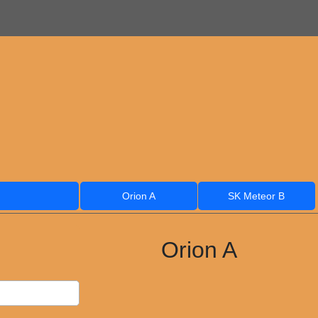
Orion A
SK Meteor B
Orion A