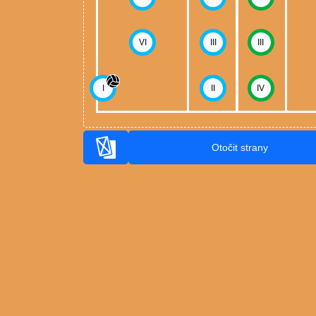
VI
III
III
I
II
IV
Otočit strany