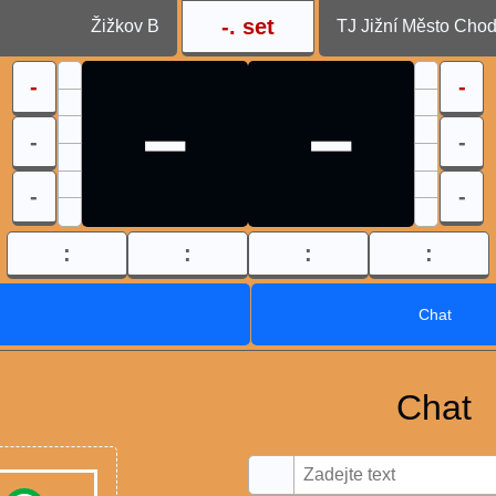
-
. set
Žižkov B
TJ Jižní Město Cho
-
-
-
-
-
-
-
-
:
:
:
:
Chat
Chat