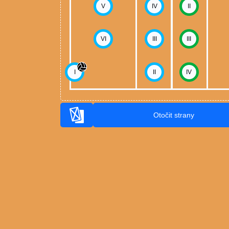
V
IV
II
VI
III
III
I
II
IV
Otočit strany