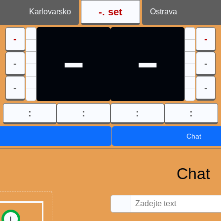
-
. set
Karlovarsko
Ostrava
-
-
-
-
-
-
-
-
:
:
:
:
Chat
Chat
I