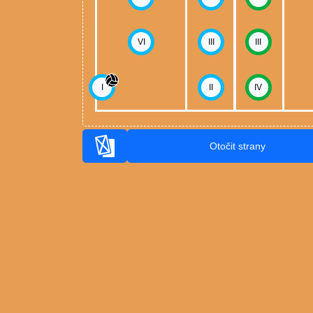
VI
III
III
I
II
IV
Otočit strany