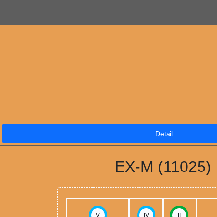
Detail
EX-M (11025)
V
IV
II