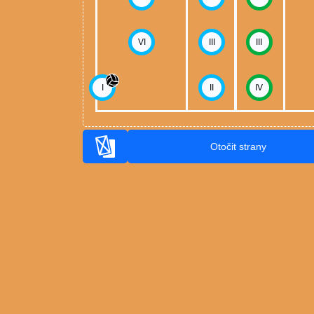
VI
III
III
I
II
IV
Otočit strany