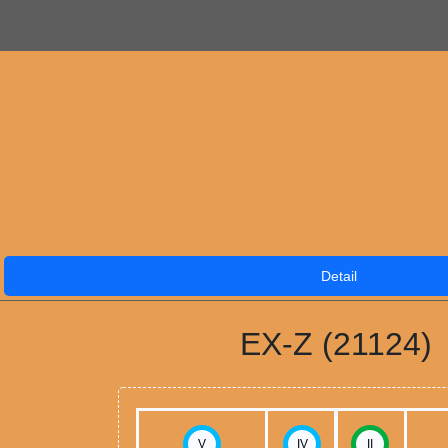
Detail
EX-Z (21124)
V
IV
II