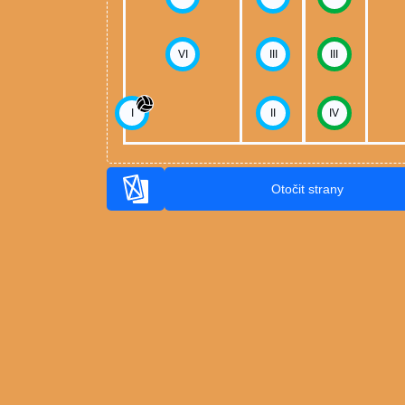
VI
III
III
I
II
IV
Otočit strany