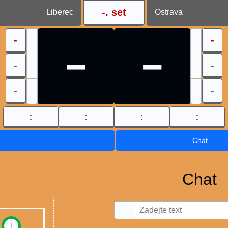
-
. set
Liberec
Ostrava
-
-
-
-
-
-
-
-
:
:
:
:
Chat
Chat
I