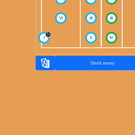
VI
III
III
I
II
IV
Otočit strany