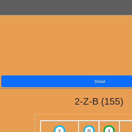
Detail
2-Z-B (155)
V
IV
II