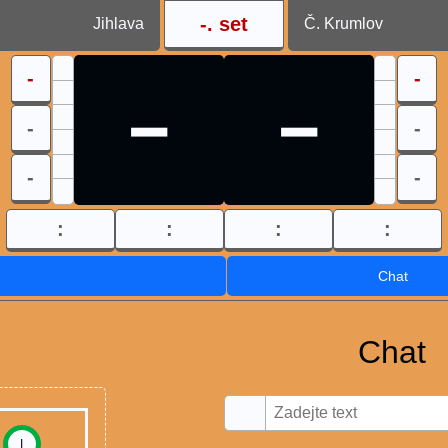
-
. set
Jihlava
Č. Krumlov
-
-
-
-
-
-
-
-
:
:
:
:
Chat
Chat
I