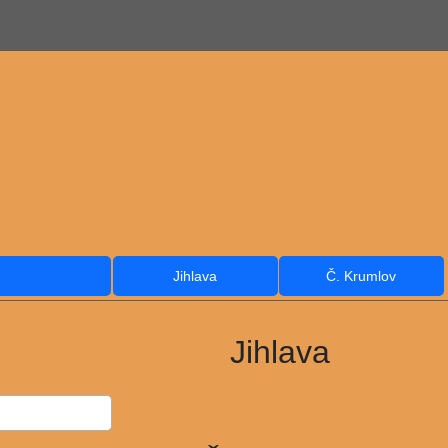
Jihlava
Č. Krumlov
Jihlava