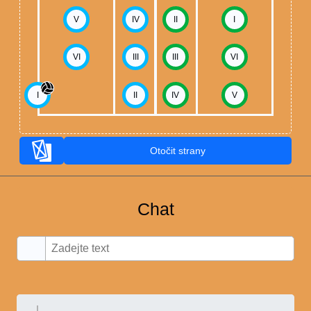
V
IV
II
I
VI
III
III
VI
I
II
IV
V
Otočit strany
Chat