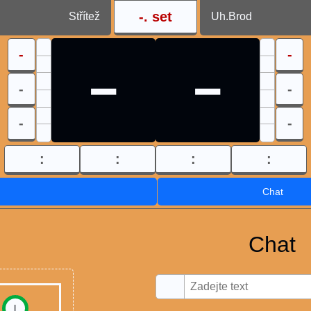
-
. set
Střítež
Uh.Brod
-
-
-
-
-
-
-
-
:
:
:
:
Chat
Chat
I