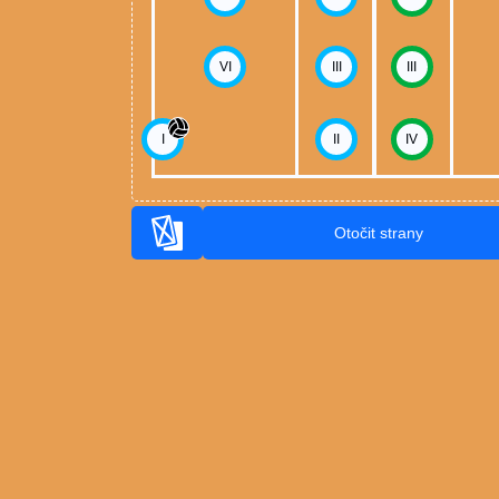
VI
III
III
I
II
IV
Otočit strany