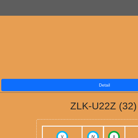
Detail
ZLK-U22Z (32)
V
IV
II