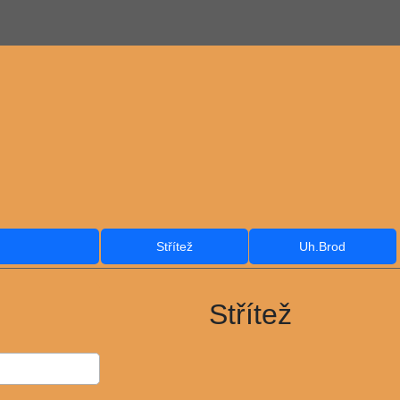
Střítež
Uh.Brod
Střítež