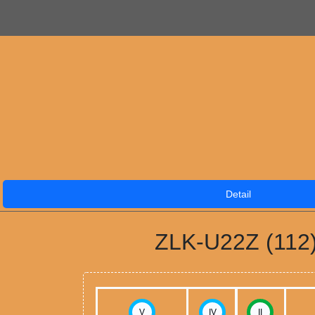
Detail
ZLK-U22Z (112
V
IV
II