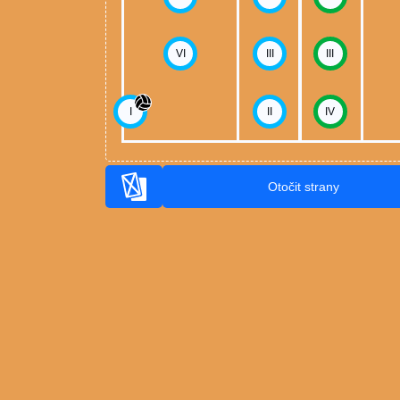
VI
III
III
I
II
IV
Otočit strany