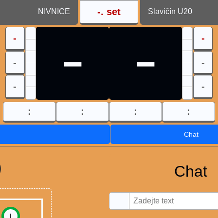
-
. set
NIVNICE
Slavičín U20
-
-
-
-
-
-
-
-
:
:
:
:
Chat
)
Chat
I