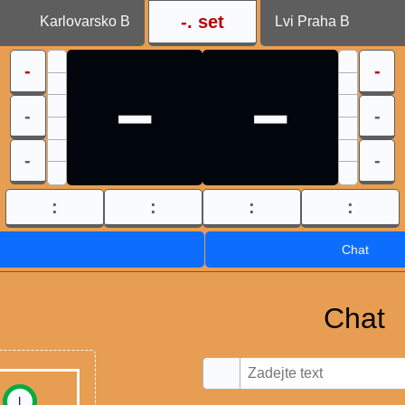
-
. set
Karlovarsko B
Lvi Praha B
-
-
-
-
-
-
-
-
:
:
:
:
Chat
Chat
I