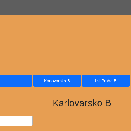
Karlovarsko B
Lvi Praha B
Karlovarsko B