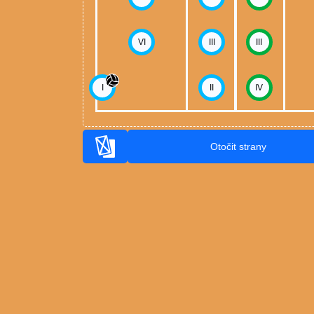
VI
III
III
I
II
IV
Otočit strany