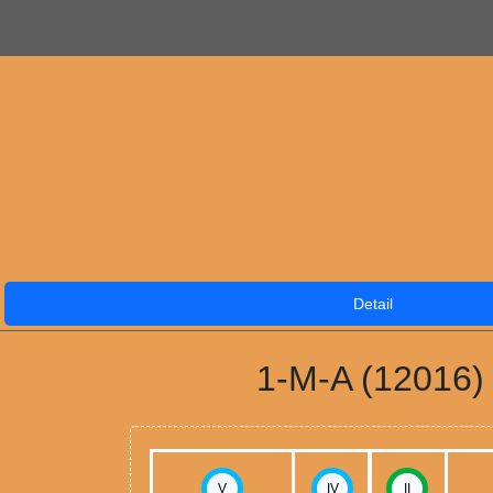
Detail
1-M-A (12016)
V
IV
II