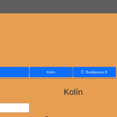
Kolín
Č. Budějovice B
Kolín