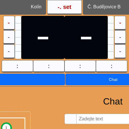
-
. set
Kolín
Č. Budějovice B
-
-
-
-
-
-
-
-
:
:
:
:
Chat
Chat
I