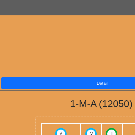
Detail
1-M-A (12050)
V
IV
II