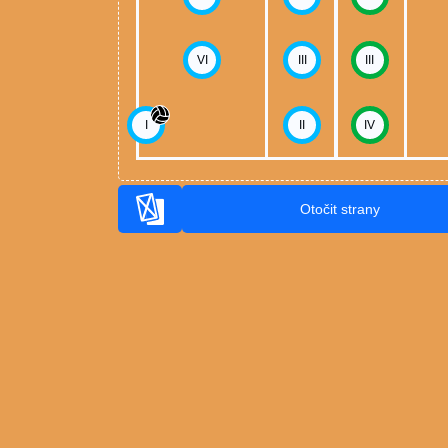
VI
III
III
I
II
IV
Otočit strany