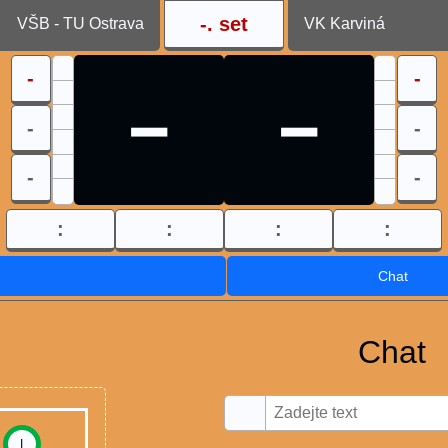
-
. set
VŠB - TU Ostrava
VK Karviná
-
-
-
-
-
-
-
-
:
:
:
:
Chat
Chat
I