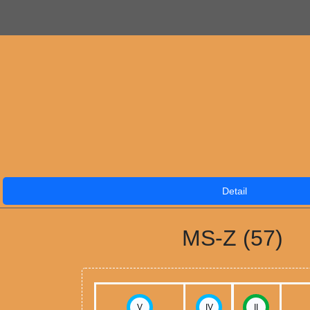
Detail
MS-Z (57)
V
IV
II