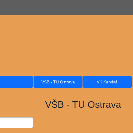
VŠB - TU Ostrava
VK Karviná
VŠB - TU Ostrava