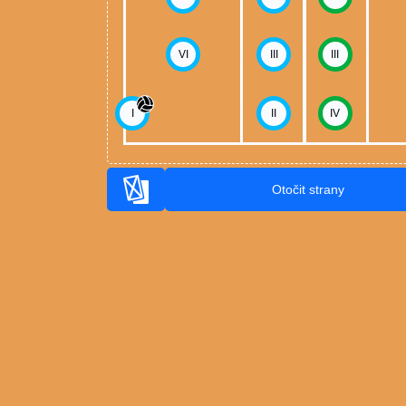
VI
III
III
I
II
IV
Otočit strany