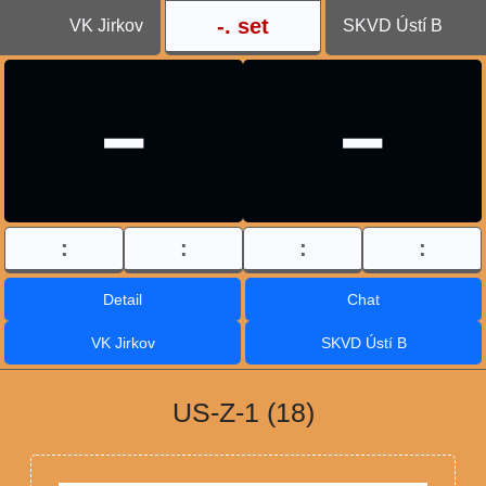
-
. set
VK Jirkov
SKVD Ústí B
-
-
:
:
:
:
Detail
Chat
VK Jirkov
SKVD Ústí B
US-Z-1 (18)