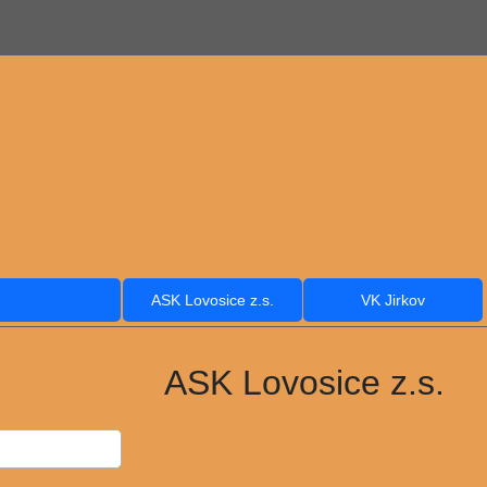
ASK Lovosice z.s.
VK Jirkov
ASK Lovosice z.s.