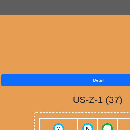
Detail
US-Z-1 (37)
V
IV
II