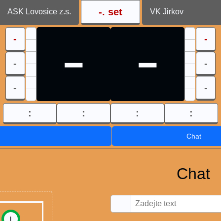
-
. set
ASK Lovosice z.s.
VK Jirkov
-
-
-
-
-
-
-
-
:
:
:
:
Chat
Chat
I