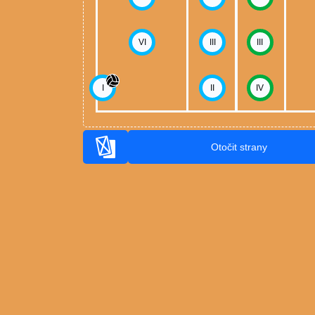
VI
III
III
I
II
IV
Otočit strany