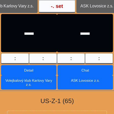
-
. set
b Karlovy Vary z.s.
ASK Lovosice z.s.
-
-
:
:
:
:
Detail
Chat
Volejbalový klub Karlovy Vary
ASK Lovosice z.s.
z.s.
US-Z-1 (65)