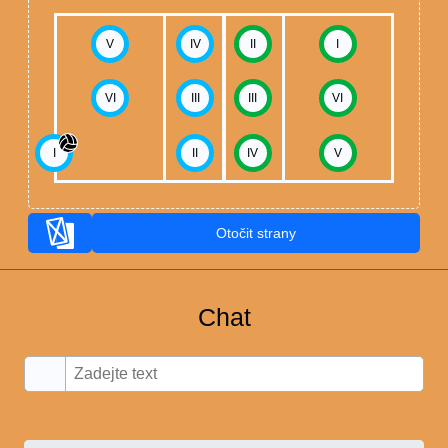
V
IV
II
I
VI
III
III
VI
I
II
IV
V
Otočit strany
Chat