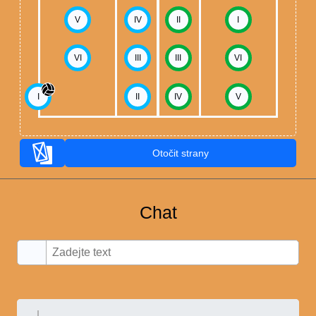
V
IV
II
I
VI
III
III
VI
I
II
IV
V
Otočit strany
Chat