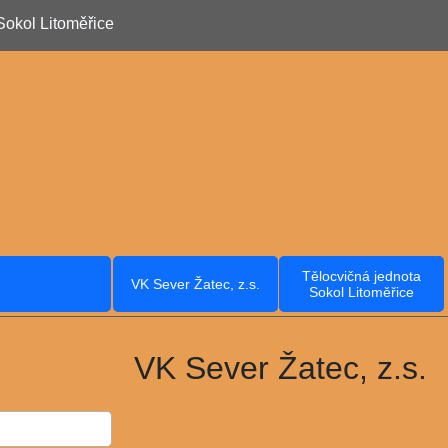
Sokol Litoměřice
Tělocvičná jednota
VK Sever Žatec, z.s.
Sokol Litoměřice
VK Sever Žatec, z.s.