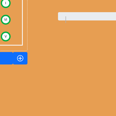
I
VI
V