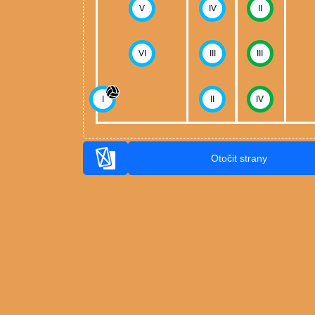
V
IV
II
VI
III
III
I
II
IV
Otočit strany