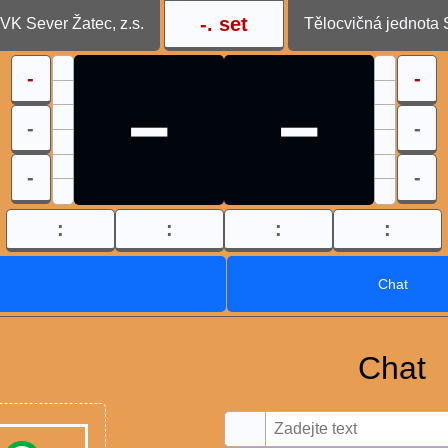
-
. set
VK Sever Žatec, z.s.
Tělocvičná jednota 
-
-
-
-
-
-
-
-
:
:
:
:
Chat
Chat