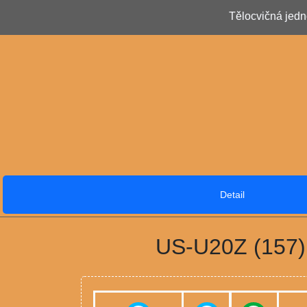
Tělocvičná jedn
Detail
US-U20Z (157)