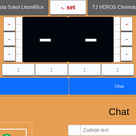
-
. set
ota Sokol Litoměřice
TJ VEROS Chomutov
-
-
-
-
-
-
-
-
:
:
:
:
Chat
Chat