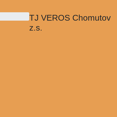
TJ VEROS Chomutov
z.s.