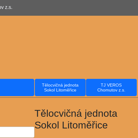
 z.s.
Tělocvičná jednota
TJ VEROS
Sokol Litoměřice
Chomutov z.s.
Tělocvičná jednota
Sokol Litoměřice