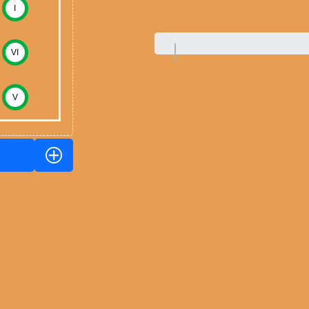
I
VI
V