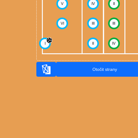
V
IV
II
VI
III
III
I
II
IV
Otočit strany