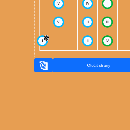
V
IV
II
VI
III
III
I
II
IV
Otočit strany