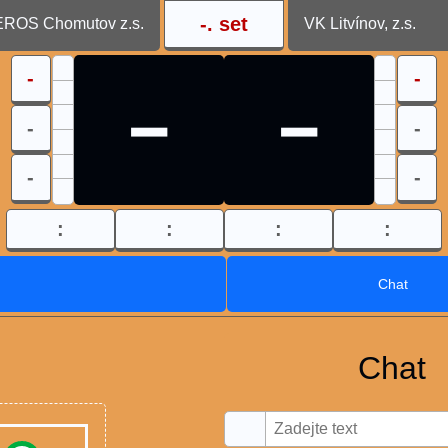
-
. set
EROS Chomutov z.s.
VK Litvínov, z.s.
-
-
-
-
-
-
-
-
:
:
:
:
Chat
Chat