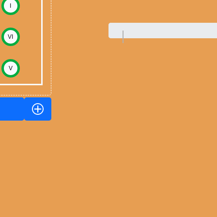
I
VI
V