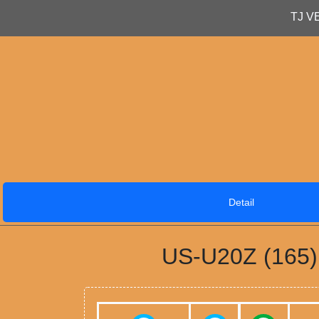
TJ V
Detail
US-U20Z (165)