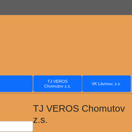
TJ VEROS
VK Litvínov, z.s.
Chomutov z.s.
TJ VEROS Chomutov
z.s.