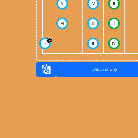
V
IV
II
VI
III
III
I
II
IV
Otočit strany