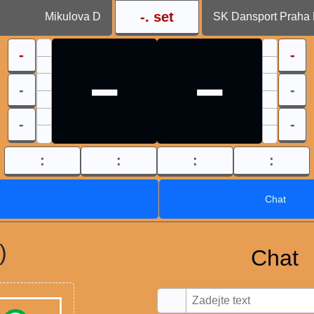
-
. set
Mikulova D
SK Dansport Praha
-
-
-
-
-
-
-
-
:
:
:
:
Chat
)
Chat