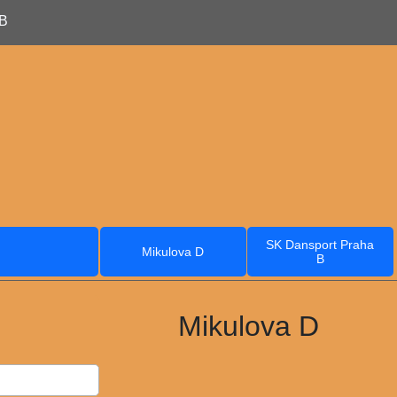
 B
SK Dansport Praha
Mikulova D
B
Mikulova D