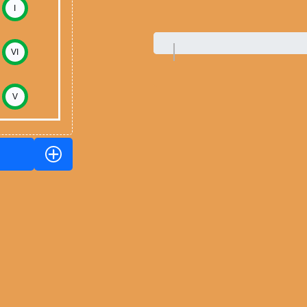
I
VI
V