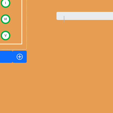
I
VI
V