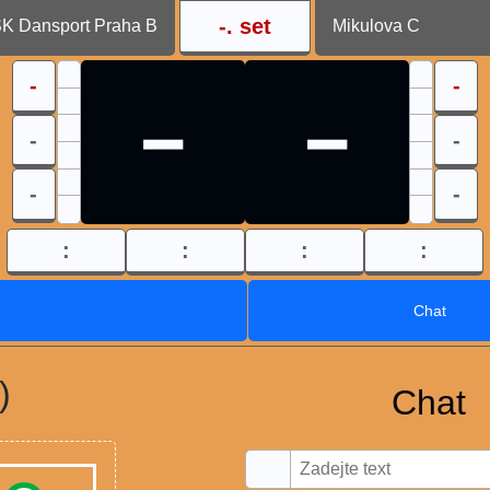
-
. set
K Dansport Praha B
Mikulova C
-
-
-
-
-
-
-
-
:
:
:
:
Chat
)
Chat