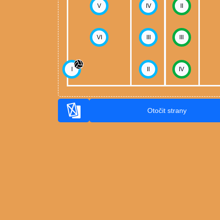
V
IV
II
VI
III
III
I
II
IV
Otočit strany