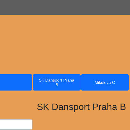
SK Dansport Praha
Mikulova C
B
SK Dansport Praha B