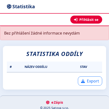
Statistika
Přihlásit se
Bez přihlášení žádné informace nevydám
STATISTIKA ODDÍLY
#
NÁZEV ODDÍLU
STAV
Export
eZápis
© 2025 Satoya s.r.o.